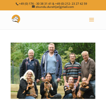
+49 (0) 176 - 30 38 31 41 & +49 (0) 212- 23 27 42 59
ekundu.durah[at]gmail.com