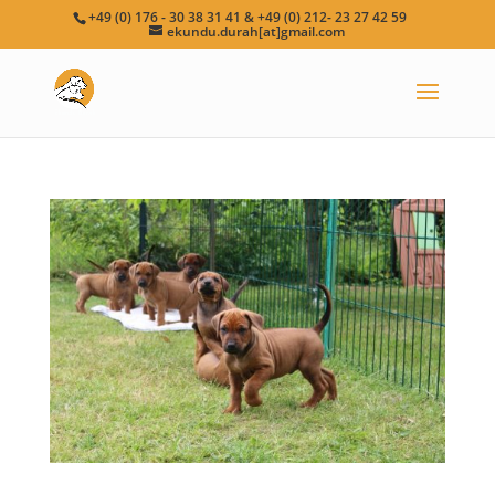
+49 (0) 176 - 30 38 31 41 & +49 (0) 212- 23 27 42 59
ekundu.durah[at]gmail.com