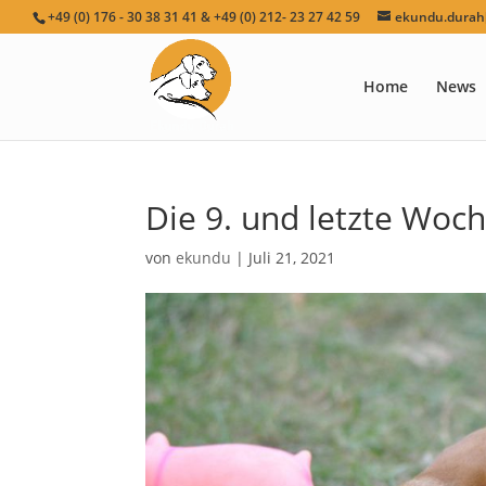
+49 (0) 176 - 30 38 31 41 & +49 (0) 212- 23 27 42 59
ekundu.durah[
Home
News
Die 9. und letzte Woc
von
ekundu
|
Juli 21, 2021