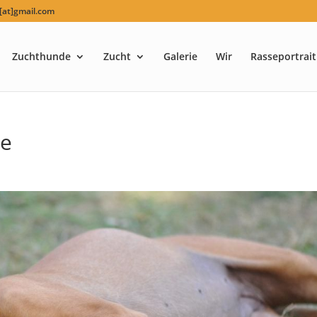
at]gmail.com
Zuchthunde
Zucht
Galerie
Wir
Rasseportrait
he