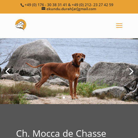
+49 (0) 176 - 30 38 31 41 & +49 (0) 212- 23 27 42 59
ekundu.durah[at]gmail.com
Ch. Mocca de Chasse