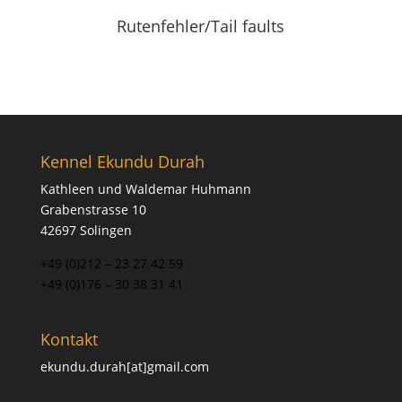
Rutenfehler/Tail faults
Kennel Ekundu Durah
Kathleen und Waldemar Huhmann
Grabenstrasse 10
42697 Solingen
+49 (0)212 – 23 27 42 59
+49 (0)176 – 30 38 31 41
Kontakt
ekundu.durah[at]gmail.com