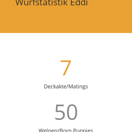
Wurfstatistik Eddi
7
Deckakte/Matings
50
Welpen/Born Puppies