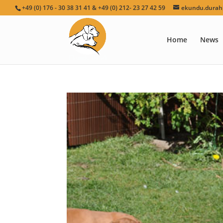
+49 (0) 176 - 30 38 31 41 & +49 (0) 212- 23 27 42 59
ekundu.durah[
Home
News