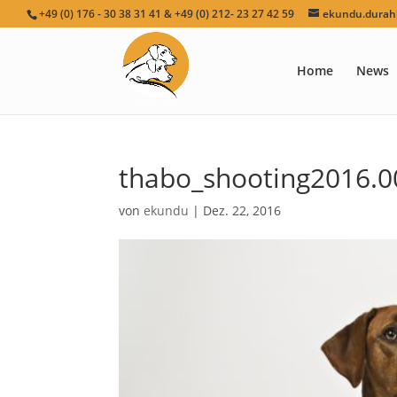
+49 (0) 176 - 30 38 31 41 & +49 (0) 212- 23 27 42 59
ekundu.durah[
Home
News
thabo_shooting2016.0
von
ekundu
|
Dez. 22, 2016