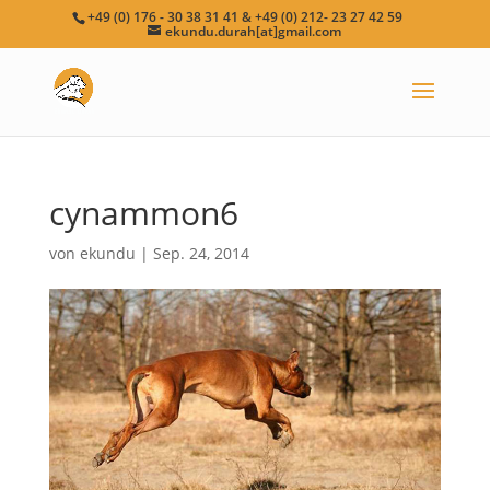
+49 (0) 176 - 30 38 31 41 & +49 (0) 212- 23 27 42 59
ekundu.durah[at]gmail.com
cynammon6
von
ekundu
|
Sep. 24, 2014