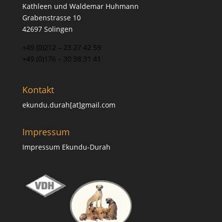
Kathleen und Waldemar Huhmann
Grabenstrasse 10
42697 Solingen
+49 (0)212 – 23 27 42 59
+49 (0)176 – 30 38 31 41
Kontakt
ekundu.durah[at]gmail.com
Impressum
Impressum Ekundu-Durah