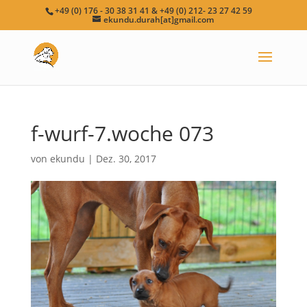
+49 (0) 176 - 30 38 31 41 & +49 (0) 212- 23 27 42 59
ekundu.durah[at]gmail.com
f-wurf-7.woche 073
von
ekundu
|
Dez. 30, 2017