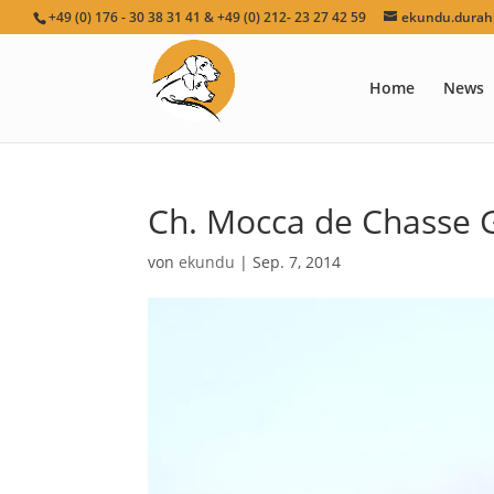
+49 (0) 176 - 30 38 31 41 & +49 (0) 212- 23 27 42 59
ekundu.durah[
Home
News
Ch. Mocca de Chasse
von
ekundu
|
Sep. 7, 2014