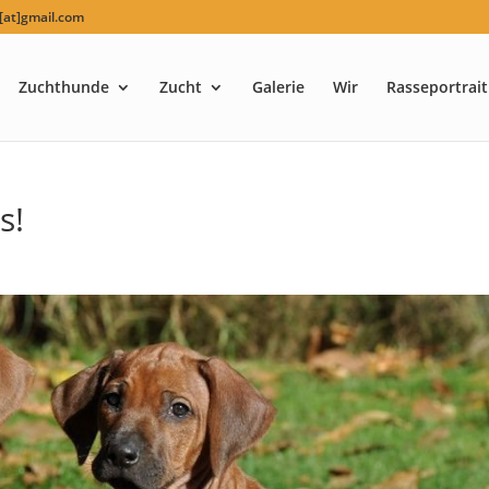
at]gmail.com
Zuchthunde
Zucht
Galerie
Wir
Rasseportrait
s!