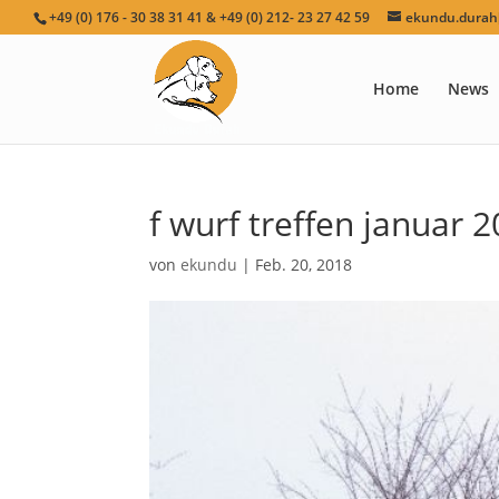
+49 (0) 176 - 30 38 31 41 & +49 (0) 212- 23 27 42 59
ekundu.durah[
Home
News
f wurf treffen januar 
von
ekundu
|
Feb. 20, 2018