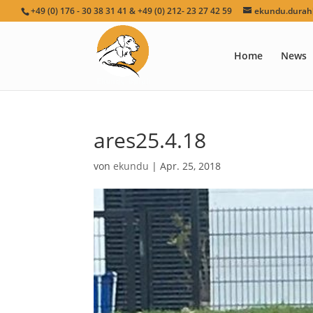
+49 (0) 176 - 30 38 31 41 & +49 (0) 212- 23 27 42 59
ekundu.durah[
Home
News
ares25.4.18
von
ekundu
|
Apr. 25, 2018