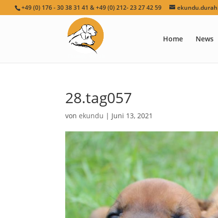
+49 (0) 176 - 30 38 31 41 & +49 (0) 212- 23 27 42 59
ekundu.durah[
Home
News
28.tag057
von
ekundu
|
Juni 13, 2021