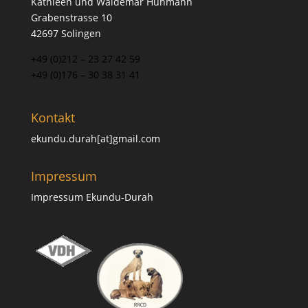
Kathleen und Waldemar Huhmann
Grabenstrasse 10
42697 Solingen
+49 (0)212 – 23 27 42 59
+49 (0)176 – 30 38 31 41
Kontakt
ekundu.durah[at]gmail.com
Impressum
Impressum Ekundu-Durah