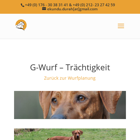
+49 (0) 176 - 30 38 31 41 & +49 (0) 212- 23 27 42 59
ekundu.durah[at]gmail.com
G-Wurf – Trächtigkeit
Zurück zur Wurfplanung