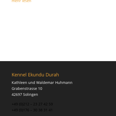
mehr lesen
Kennel Ekundu Durah
Kathleen und Waldemar Huhmann
Grabenstrasse 10
42697 Solingen
+49 (0)212 – 23 27 42 59
+49 (0)176 – 30 38 31 41